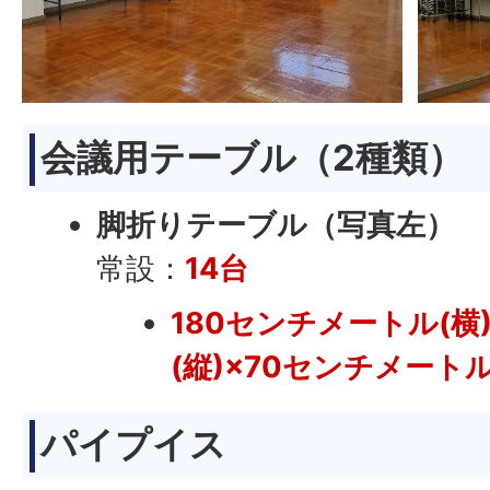
会議用テーブル（2種類）
脚折りテーブル（写真左）
常設：
14台
180センチメートル(横
(縦)×70センチメートル
パイプイス