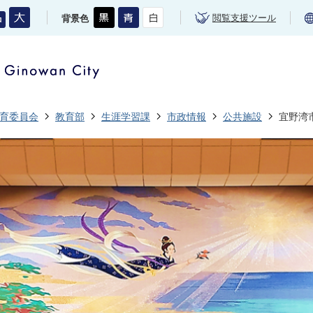
閲覧支援ツール
背景色
育委員会
教育部
生涯学習課
市政情報
公共施設
宜野湾