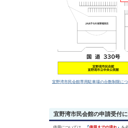
宜野湾市民会館専用駐車場の台数制限についてお
宜野湾市民会館の申請受付に
借用については、
『
借用までの流れ
』
を