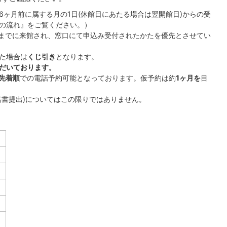
6ヶ月前に属する月の1日(休館日にあたる場合は翌開館日)からの受
の流れ』をご覧ください。）
0分までに来館され、窓口にて申込み受付されたかたを優先とさせてい
た場合は
くじ引き
となります。
だいております。
先着順
での電話予約可能となっております。仮予約は約
1ヶ月を
目
諾書提出)についてはこの限りではありません。
）