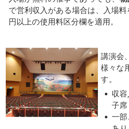
で営利収入がある場合は、入場料
円以上の使用料区分欄を適用。
講演会
様々な
す。
収容
子席
一部
あり