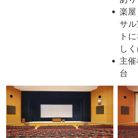
楽屋
サル
トに
しく
主催
台