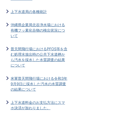
上下水道局の各種統計
沖縄県企業局北谷浄水場における
有機フッ素化合物の検出状況につ
いて
普天間飛行場におけるPFOS等を含
む処理水放出時の公共下水道桝か
ら汚水を採水した水質調査の結果
について
米軍普天間飛行場における令和3年
9月9日に採水した汚水の水質調査
の結果について
上下水道料金のお支払方法にスマ
ホ決済が加わりました。