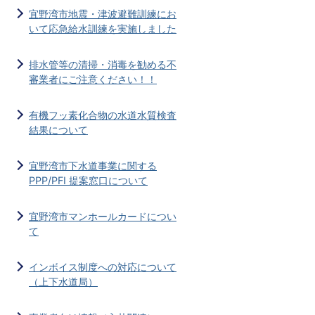
宜野湾市地震・津波避難訓練にお
いて応急給水訓練を実施しました
排水管等の清掃・消毒を勧める不
審業者にご注意ください！！
有機フッ素化合物の水道水質検査
結果について
宜野湾市下水道事業に関する
PPP/PFI 提案窓口について
宜野湾市マンホールカードについ
て
インボイス制度への対応について
（上下水道局）