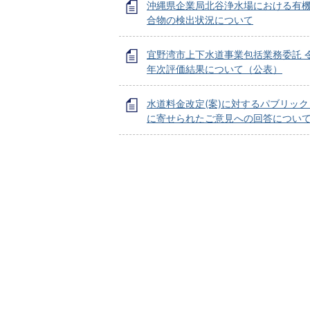
沖縄県企業局北谷浄水場における有
合物の検出状況について
宜野湾市上下水道事業包括業務委託 
年次評価結果について（公表）
水道料金改定(案)に対するパブリッ
に寄せられたご意見への回答につい