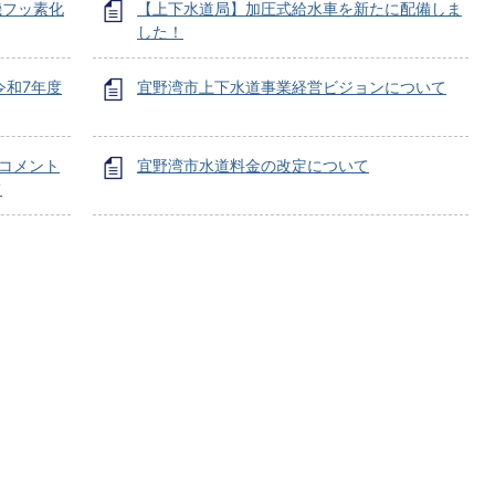
機フッ素化
【上下水道局】加圧式給水車を新たに配備しま
した！
令和7年度
宜野湾市上下水道事業経営ビジョンについて
クコメント
宜野湾市水道料金の改定について
て