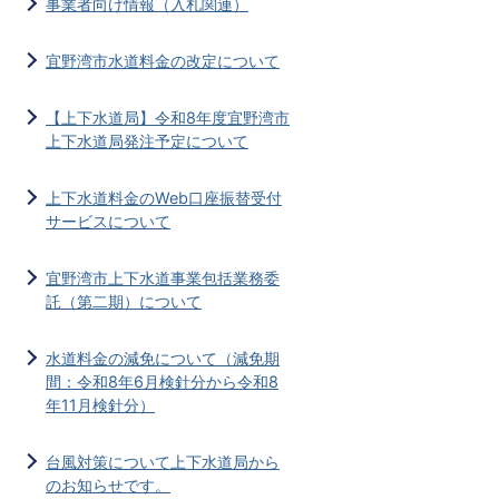
事業者向け情報（入札関連）
宜野湾市水道料金の改定について
【上下水道局】令和8年度宜野湾市
上下水道局発注予定について
上下水道料金のWeb口座振替受付
サービスについて
宜野湾市上下水道事業包括業務委
託（第二期）について
水道料金の減免について（減免期
間：令和8年6月検針分から令和8
年11月検針分）
台風対策について上下水道局から
のお知らせです。