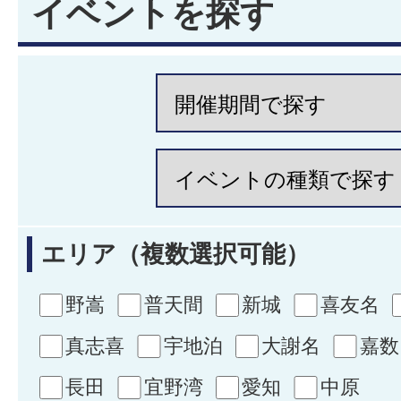
イベントを探す
エリア（複数選択可能）
野嵩
普天間
新城
喜友名
真志喜
宇地泊
大謝名
嘉数
長田
宜野湾
愛知
中原