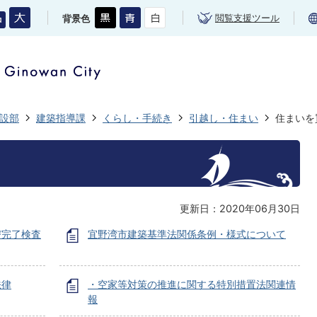
閲覧支援ツール
背景色
設部
建築指導課
くらし・手続き
引越し・住まい
住まいを
更新日：2020年06月30日
び完了検査
宜野湾市建築基準法関係条例・様式について
法律
・空家等対策の推進に関する特別措置法関連情
報