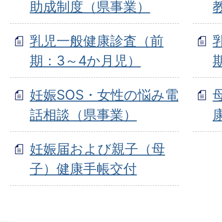
助成制度（県事業）
乳児一般健康診査（前
期：3～4か月児）
妊娠SOS・女性の悩み電
話相談（県事業）
妊娠届および親子（母
子）健康手帳交付