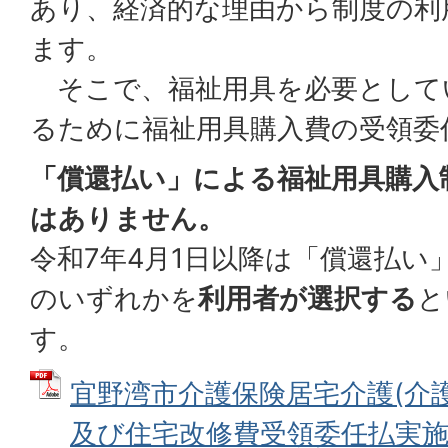
あり、経済的な理由から制度の利
ます。
そこで、福祉用具を必要として
るために福祉用具購入費の受領委
「償還払い」による福祉用具購入
はありません。
令和7年4月1日以降は「償還払い
のいずれかを
利用者が選択する
と
す。
宜野湾市介護保険居宅介護(介
及び住宅改修費受領委任払実施要