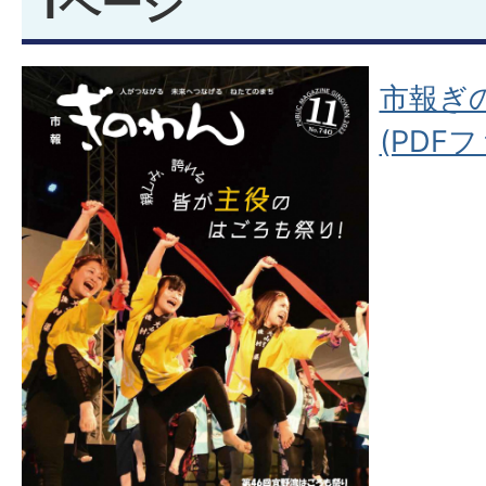
1ページ
市報ぎの
(PDFフ