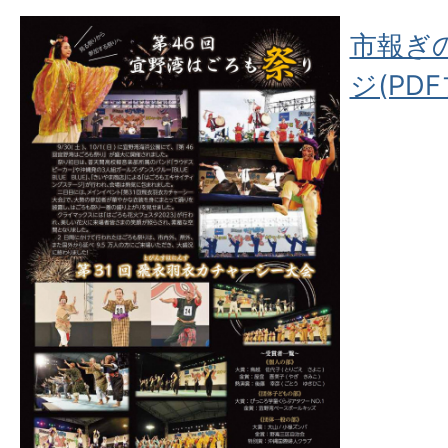
市報ぎの
ジ(PDF