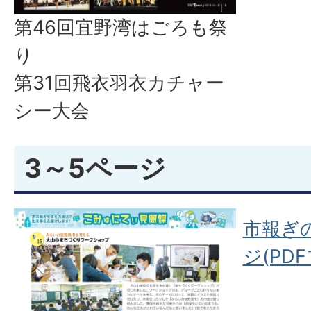
第46回宜野湾はごろも祭
り
第31回飛衣羽衣カチャー
シー大会
3～5ページ
市報ぎ
ジ(PDF