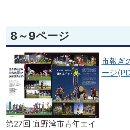
8～9ページ
市報ぎの
ージ(PD
第27回 宜野湾市青年エイ