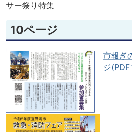
サー祭り特集
10ページ
市報ぎの
ジ(PDF