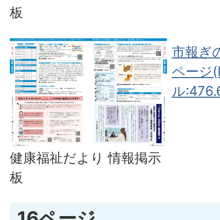
板
市報ぎの
ページ(
ル:476.
健康福祉だより 情報掲示
板
16ページ