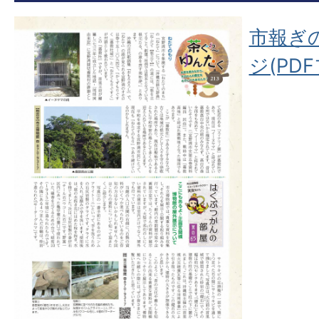
市報ぎ
ジ(PDF