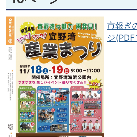
市報ぎの
ジ(PDF