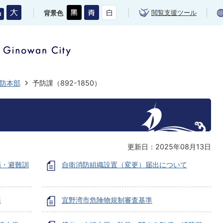
閲覧支援ツール
背景色
防本部
予防課（892-1850）
更新日：2025年08月13日
画・避難訓
自衛消防組織設置（変更）届出について
準
宜野湾市危険物規制審査基準