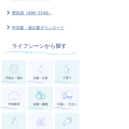
警防課（896-2548）
申請書・届出書ダウンロード
ライフシーンから探す
手続き・届出
妊娠・出産
子育て
学校教育
結婚・離婚
引越し・住まい