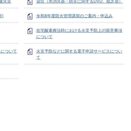
連火災
貸出（水消火器・防災に関するDVD、紙芝居）
)
令和8年度防火管理講習のご案内・申込み
在宅酸素療法時における火災予防上の留意事項
について
収について
火災予防などに関する電子申請サービスについ
て