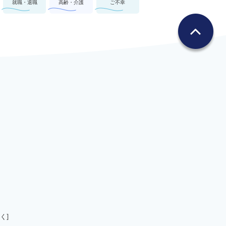
就職・退職
高齢・介護
ご不幸
く]