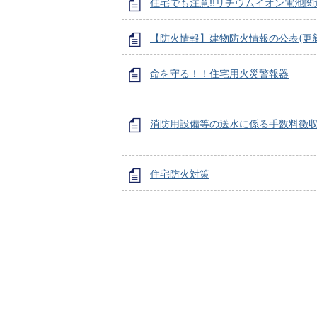
住宅でも注意‼リチウムイオン電池関
【防火情報】建物防火情報の公表(更新
命を守る！！住宅用火災警報器
消防用設備等の送水に係る手数料徴
住宅防火対策