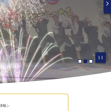
1枚目のスライド
2枚目のスライ
3枚目のス
ス
情報シ