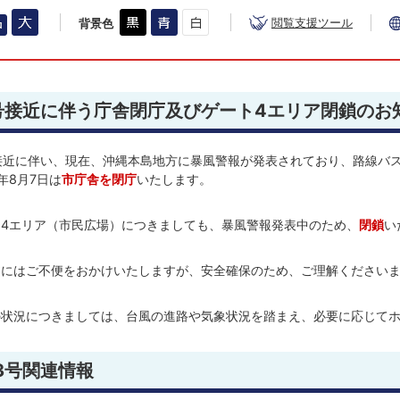
閲覧支援ツール
背景色
号接近に伴う庁舎閉庁及びゲート4エリア閉鎖のお
接近に伴い、現在、沖縄本島地方に暴風警報が発表されており、路線バ
年8月7日は
市庁舎を閉庁
いたします。
ト4エリア（市民広場）につきましても、暴風警報発表中のため、
閉鎖
い
まにはご不便をおかけいたしますが、安全確保のため、ご理解ください
の状況につきましては、台風の進路や気象状況を踏まえ、必要に応じて
3号関連情報