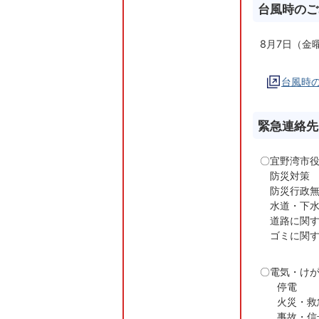
台風時のご
8月7日（金
台風時
緊急連絡先
〇宜野湾市
防災対策 
防災行政無
水道・下水道
道路に関す
ゴミに関す
〇電気・け
停電 沖縄
火災・救
事故・信号