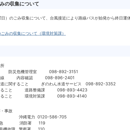
みの収集について
曜日）のごみ収集について、台風接近により路線バスが始発から終日運
のごみの収集について（環境対策課）
役所
防災危機管理室 098-892-3151
線 内容確認 098-896-2401
に関すること ぎのわん水道サービス 098-892-3352
ること 道路整備課 098-893-4423
ること 環境対策課 098-893-4140
が・事故
電力 0120-586-705
急 消防署 119
機故障 警察署 110