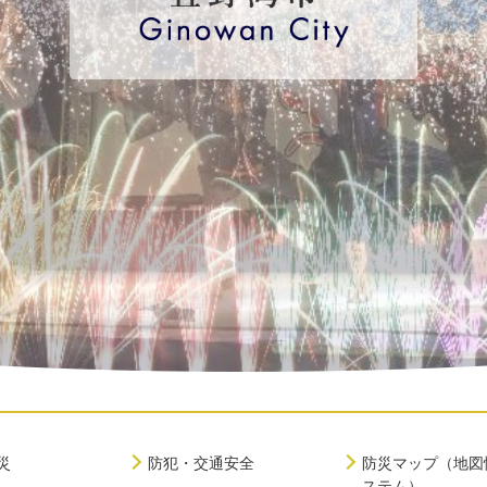
災
防犯・交通安全
防災マップ（地図
ステム）